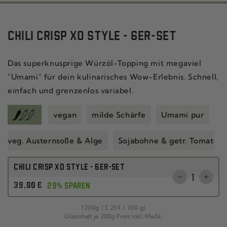
CHILI CRISP XO STYLE - 6ER-SET
Das superknusprige Würzöl-Topping mit megaviel
"Umami" für dein kulinarisches Wow-Erlebnis. Schnell,
einfach und grenzenlos variabel.
vegan
milde Schärfe
Umami pur
veg. Austernsoße & Alge
Sojabohne & getr. Tomate
CHILI CRISP XO STYLE - 6ER-SET
Anzahl
Verringere
Erhö
Regulärer
39
,00
€
29% SPAREN
die
die
Preis
Menge
Men
pro
1200
g
(3
,25
€
/
100 g)
für
für
Glasinhalt je 200g Preis inkl. MwSt.
DREIER-
DREI