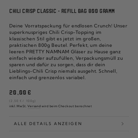
CHILI CRISP CLASSIC - REFILL BAG 800 GRAMM
Deine Vorratspackung für endlosen Crunch! Unser
superknuspriges Chili Crisp-Topping im
klassischen Stil gibt es jetzt im großen,
praktischen 800g Beutel. Perfekt, um deine
leeren PRETTY NAMNAM Gläser zu Hause ganz
einfach wieder aufzufüllen, Verpackungsmüll zu
sparen und dafür zu sorgen, dass dir dein
Lieblings-Chili Crisp niemals ausgeht. Schnell,
einfach und grenzenlos variabel.
Regulärer
20
,00
€
Preis
Stückpreis
pro
(2
,50
€
/
100g)
inkl. MwSt.
Versand
wird beim Checkout berechnet
ALLE DETAILS ANZEIGEN