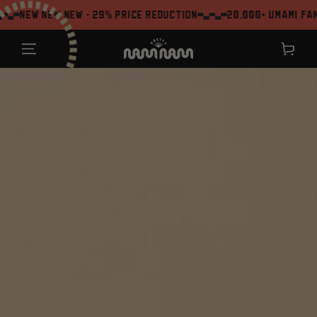
ZUM INHALT
NEW NEW - 29% Price reduction
20,000+ Umami Fans
SPRINGEN
Warenkor
`
ZU DEN
PRODUKTINFORMATIONEN
SPRINGEN