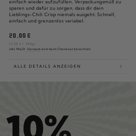
einfach wieder aufzufüllen, Verpackungsmüll zu
sparen und dafür zu sorgen, dass dir dein
Lieblings-Chili Crisp niemals ausgeht. Schnell,
einfach und grenzenlos variabel.
Regulärer
20
,00
€
Preis
Stückpreis
pro
(2
,50
€
/
100g)
inkl. MwSt.
Versand
wird beim Checkout berechnet
ALLE DETAILS ANZEIGEN
10%