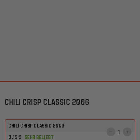
CHILI CRISP CLASSIC 200G
Chili Crisp Classic 200g
Anzahl
Verringere
Erhö
Regulärer
9
,15
€
SEHR BELIEBT