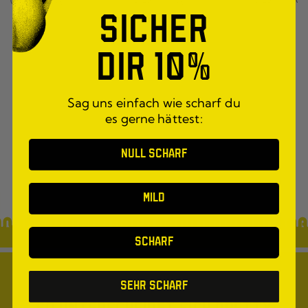
SICHER
DIR 10%
Sag uns einfach wie scharf du
es gerne hättest:
NULL SCHARF
MILD
SCHARF
Sehr scharf