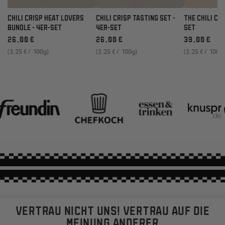
CHILI CRISP HEAT LOVERS
CHILI CRISP TASTING SET -
THE CHILI CRI
BUNDLE - 4ER-SET
4ER-SET
SET
Regulärer
Regulärer
Regulärer
26
,00
€
26
,00
€
39
,00
€
Preis
Preis
Preis
Stückpreis
pro
Stückpreis
pro
Stückpreis
pro
(3
,25
€
/
100g)
(3
,25
€
/
100g)
(3
,25
€
/
100g
VERTRAU NICHT UNS! VERTRAU AUF DIE
MEINUNG ANDERER