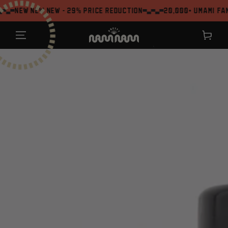
ZUM INHALT
W NEW NEW - 29% Price reduction
20,000+ Umami Fans
SPRINGEN
Warenkor
`
ZU DEN
PRODUKTINFORMATIONEN
SPRINGEN