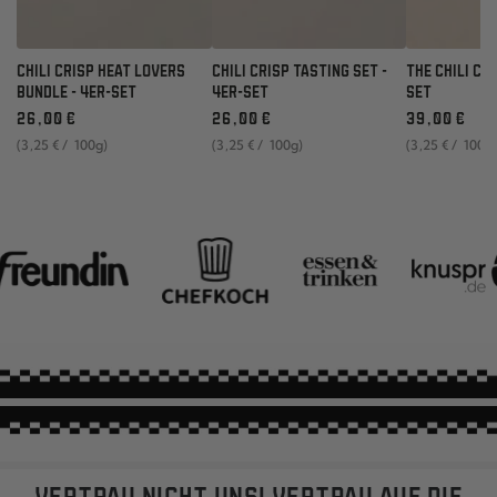
CHILI CRISP HEAT LOVERS
CHILI CRISP TASTING SET -
THE CHILI CRI
BUNDLE - 4ER-SET
4ER-SET
SET
Regulärer
Regulärer
Regulärer
26
,00
€
26
,00
€
39
,00
€
Preis
Preis
Preis
Stückpreis
pro
Stückpreis
pro
Stückpreis
pro
(3
,25
€
/
100g)
(3
,25
€
/
100g)
(3
,25
€
/
100g