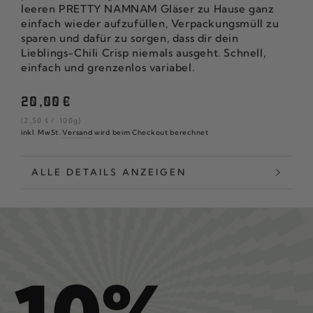
leeren PRETTY NAMNAM Gläser zu Hause ganz
einfach wieder aufzufüllen, Verpackungsmüll zu
sparen und dafür zu sorgen, dass dir dein
Lieblings-Chili Crisp niemals ausgeht. Schnell,
einfach und grenzenlos variabel.
Regulärer
20
,00
€
Preis
Stückpreis
pro
(2
,50
€
/
100g)
inkl. MwSt.
Versand
wird beim Checkout berechnet
ALLE DETAILS ANZEIGEN