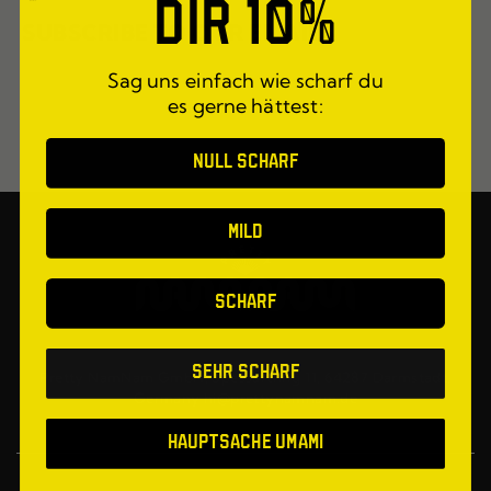
DIR 10%
SUBSCRIBE TO OUR EMAILS
Sag uns einfach wie scharf du
es gerne hättest:
NULL SCHARF
MILD
SCHARF
Sehr scharf
Pretty NamNam GmbH, Spessartring 11, 64287 Darmstadt,
Germany hi@prettynamnam.de
Hauptsache Umami