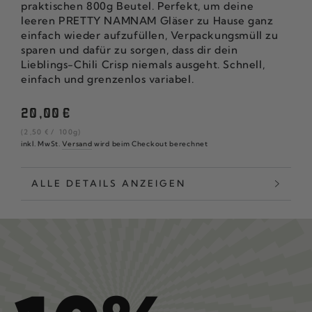
praktischen 800g Beutel. Perfekt, um deine
leeren PRETTY NAMNAM Gläser zu Hause ganz
einfach wieder aufzufüllen, Verpackungsmüll zu
sparen und dafür zu sorgen, dass dir dein
Lieblings-Chili Crisp niemals ausgeht. Schnell,
einfach und grenzenlos variabel.
Regulärer
20
,00
€
Preis
Stückpreis
pro
(2
,50
€
/
100g)
inkl. MwSt.
Versand
wird beim Checkout berechnet
ALLE DETAILS ANZEIGEN