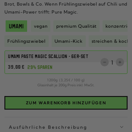
Brot, Bowls & Co. Wenn Frühlingszwiebel auf Chili und
Umami-Power trifft: Pure Magic.
vegan
premium Qualität
konzentri
Frühlingszwiebel
Umami-Kick
streichen & koc
UMAMI PASTE MAGIC SCALLION - 6ER-SET
Anzahl
Verringere
Erhö
Regulärer
39
,00
€
29% SPAREN
die
die
Preis
Menge
Men
pro
1200
g
(3
,25
€
/
100 g)
für
für
Glasinhalt je 200g Preis inkl. MwSt.
DREIER-
DREI
SET
SET
CHILI
CHIL
ZUM WARENKORB HINZUFÜGEN
CRISP
CRI
CLASSIC
CLA
Ausführliche Beschreibung