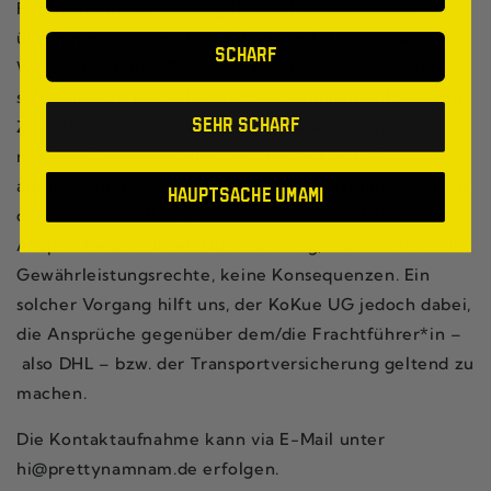
Für Verbraucher*innen gilt: Das Transportrisiko
übernimmt die KoKue UG. Für den Fall, dass bestellte
SCHARF
Waren durch den Transport beschädigt ankommen,
sollte der/die Besteller*in dies schnellstmöglich beim
Zustellungsunternehmen reklamieren und Kontakt
Sehr scharf
mit dem Versender, also uns, der KoKue UG
aufnehmen. Das Versäumen einer Reklamation hat für
Hauptsache Umami
der/ dem Besteller*in zustehende gesetzliche
Ansprüche und deren Durchsetzung, insbesondere der
Gewährleistungsrechte, keine Konsequenzen. Ein
solcher Vorgang hilft uns, der KoKue UG jedoch dabei,
die Ansprüche gegenüber dem/die Frachtführer*in –
also DHL – bzw. der Transportversicherung geltend zu
machen.
Die Kontaktaufnahme kann via E-Mail unter
hi@prettynamnam.de erfolgen.