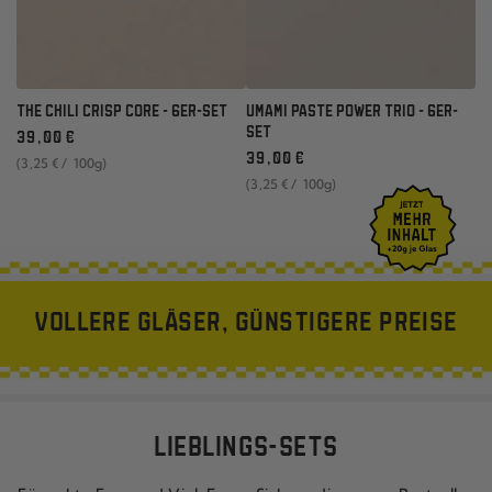
THE CHILI CRISP CORE - 6ER-SET
UMAMI PASTE POWER TRIO - 6ER-
Regulärer
SET
39
,00
€
Preis
Regulärer
Stückpreis
pro
39
,00
€
(3
,25
€
/
100g)
Preis
Stückpreis
pro
(3
,25
€
/
100g)
VOLLERE GLÄSER, GÜNSTIGERE PREISE
LIEBLINGS-SETS