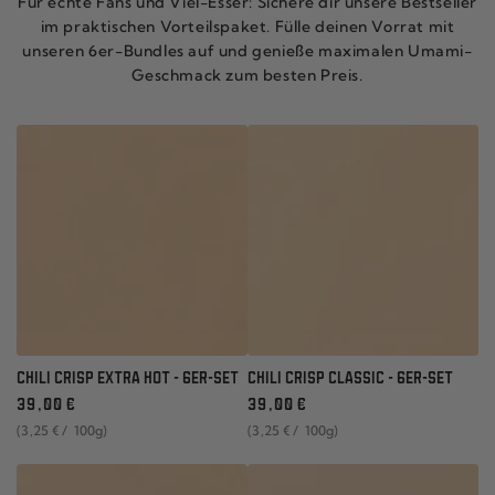
Für echte Fans und Viel-Esser: Sichere dir unsere Bestseller
im praktischen Vorteilspaket. Fülle deinen Vorrat mit
unseren 6er-Bundles auf und genieße maximalen Umami-
Geschmack zum besten Preis.
CHILI CRISP EXTRA HOT - 6ER-SET
CHILI CRISP CLASSIC - 6ER-SET
Regulärer
Regulärer
39
,00
€
39
,00
€
Preis
Preis
Stückpreis
pro
Stückpreis
pro
(3
,25
€
/
100g)
(3
,25
€
/
100g)