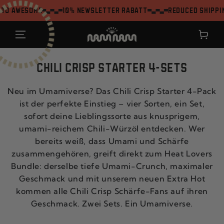
ZUM INHALT
awesome
10% Newsletter Rabatt
Reduced shipping f
SPRINGEN
Warenkor
CHILI CRISP STARTER 4-SETS
Neu im Umamiverse? Das Chili Crisp Starter 4-Pack
ist der perfekte Einstieg – vier Sorten, ein Set,
sofort deine Lieblingssorte aus knusprigem,
umami-reichem Chili-Würzöl entdecken. Wer
bereits weiß, dass Umami und Schärfe
zusammengehören, greift direkt zum Heat Lovers
Bundle: derselbe tiefe Umami-Crunch, maximaler
Geschmack und mit unserem neuen Extra Hot
kommen alle Chili Crisp Schärfe-Fans auf ihren
Geschmack. Zwei Sets. Ein Umamiverse.