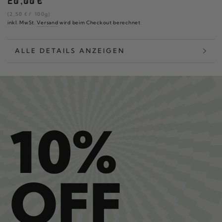
20
,00
€
Preis
Stückpreis
pro
(2
,50
€
/
100g)
inkl. MwSt.
Versand
wird beim Checkout berechnet
ALLE DETAILS ANZEIGEN
10%
OFF