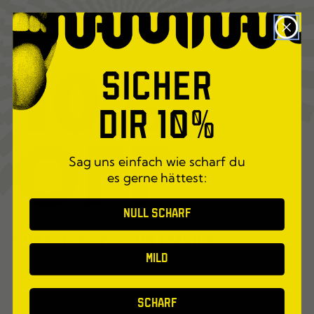
10%
SICHER
DIR 10%
OFF
Sag uns einfach wie scharf du
es gerne hättest:
NULL SCHARF
SUBSCRIBE TO OUR EMAILS
MILD
SCHARF