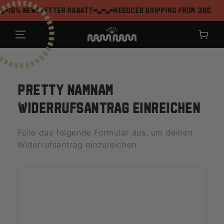
ZUM INHALT
10% Newsletter Rabatt
Reduced shipping from 30€
SPRINGEN
Warenkor
PRETTY NAMNAM
WIDERRUFSANTRAG EINREICHEN
Fülle das folgende Formular aus, um deinen
Widerrufsantrag einzureichen.