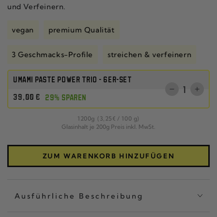
und Verfeinern.
vegan
premium Qualität
3 Geschmacks-Profile
streichen & verfeinern
UMAMI PASTE POWER TRIO - 6ER-SET
Anzahl
Verringere
Erhö
Regulärer
39
,00
€
29% SPAREN
die
die
Preis
Menge
Men
pro
1200
g
(3
,25
€
/
100 g)
für
für
Glasinhalt je 200g Preis inkl. MwSt.
DREIER-
DREI
SET
SET
CHILI
CHIL
ZUM WARENKORB HINZUFÜGEN
CRISP
CRI
CLASSIC
CLA
Ausführliche Beschreibung