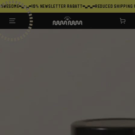
ZUM INHALT
e
10% Newsletter Rabatt
Reduced shipping from 30
SPRINGEN
Warenkor
`
ZU DEN
PRODUKTINFORMATIONEN
SPRINGEN