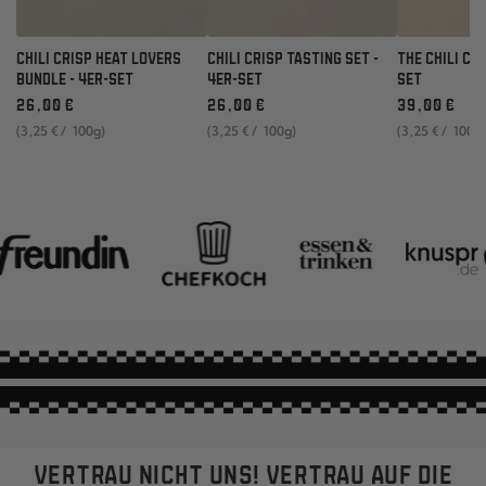
CHILI CRISP HEAT LOVERS
CHILI CRISP TASTING SET -
THE CHILI CRI
BUNDLE - 4ER-SET
4ER-SET
SET
Regulärer
Regulärer
Regulärer
26
,00
€
26
,00
€
39
,00
€
Preis
Preis
Preis
Stückpreis
pro
Stückpreis
pro
Stückpreis
pro
(3
,25
€
/
100g)
(3
,25
€
/
100g)
(3
,25
€
/
100g
VERTRAU NICHT UNS! VERTRAU AUF DIE