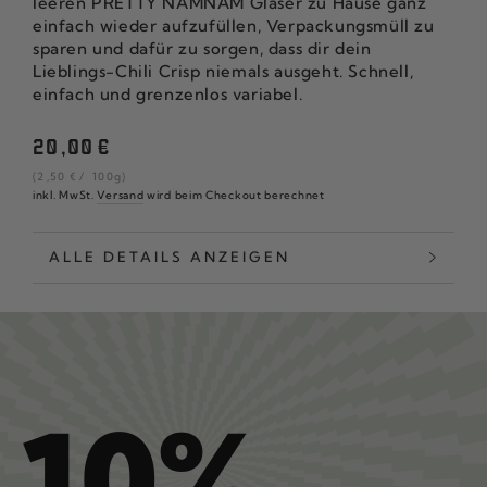
leeren PRETTY NAMNAM Gläser zu Hause ganz
einfach wieder aufzufüllen, Verpackungsmüll zu
sparen und dafür zu sorgen, dass dir dein
Lieblings-Chili Crisp niemals ausgeht. Schnell,
einfach und grenzenlos variabel.
Regulärer
20
,00
€
Preis
Stückpreis
pro
(2
,50
€
/
100g)
inkl. MwSt.
Versand
wird beim Checkout berechnet
ALLE DETAILS ANZEIGEN
10%