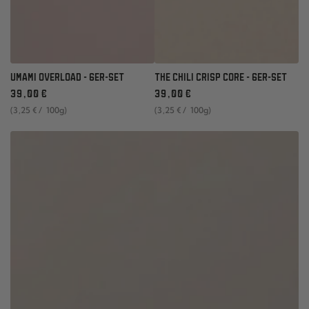
UMAMI OVERLOAD - 6ER-SET
THE CHILI CRISP CORE - 6ER-SET
Regulärer
Regulärer
39
,00
€
39
,00
€
Preis
Preis
Stückpreis
pro
Stückpreis
pro
(3
,25
€
/
100g)
(3
,25
€
/
100g)