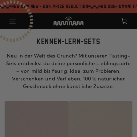
ZUM INHALT
NEW NEW NEW - 29% Price reduction
20,000+ Umami Fan
SPRINGEN
Warenkor
KENNEN-LERN-SETS
Neu in der Welt des Crunch? Mit unseren Tasting-
Sets entdeckst du deine persönliche Lieblingssorte
– von mild bis feurig. Ideal zum Probieren,
Verschenken und Verlieben. 100 % natürlicher
Geschmack ohne künstliche Zusätze.