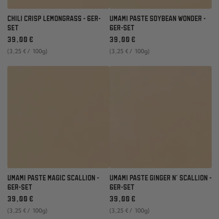
CHILI CRISP LEMONGRASS - 6ER-
UMAMI PASTE SOYBEAN WONDER -
SET
6ER-SET
Regulärer
Regulärer
39
,00
€
39
,00
€
Preis
Preis
Stückpreis
pro
Stückpreis
pro
(3
,25
€
/
100g)
(3
,25
€
/
100g)
UMAMI PASTE MAGIC SCALLION -
UMAMI PASTE GINGER N' SCALLION -
6ER-SET
6ER-SET
Regulärer
Regulärer
39
,00
€
39
,00
€
Preis
Preis
Stückpreis
pro
Stückpreis
pro
(3
,25
€
/
100g)
(3
,25
€
/
100g)