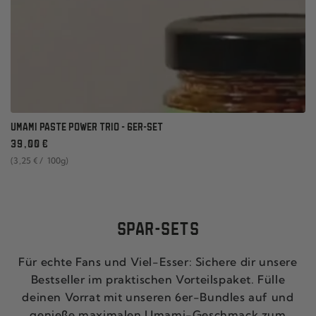
UMAMI PASTE POWER TRIO - 6ER-SET
Regulärer
39
,00
€
Preis
Stückpreis
pro
(3
,25
€
/
100g)
SPAR-SETS
Für echte Fans und Viel-Esser: Sichere dir unsere
Bestseller im praktischen Vorteilspaket. Fülle
deinen Vorrat mit unseren 6er-Bundles auf und
genieße maximalen Umami-Geschmack zum